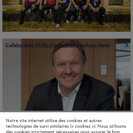
Collaboration STIHL France avec Stéphane Marie
Notre site internet utilise des cookies et autres
technologies de suivi similaires (« cookies »). Nous utilisons
des cookies strictement nécessaires pour assurer le bon
STIHL se développe en Afrique