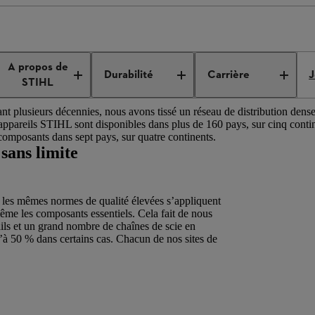
Réseau international de production et de distribution
A propos de
Durabilité
Carrière
J
STIHL
t plusieurs décennies, nous avons tissé un réseau de distribution dense
s appareils STIHL sont disponibles dans plus de 160 pays, sur cinq con
 composants dans sept pays, sur quatre continents.
sans limite
les mêmes normes de qualité élevées s’appliquent
me les composants essentiels. Cela fait de nous
ails et un grand nombre de chaînes de scie en
qu’à 50 % dans certains cas. Chacun de nos sites de