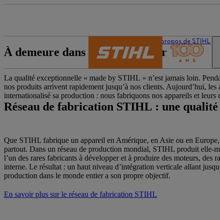
L’univers de STIHL
À propos de STIHL
À demeure dans le monde entier
La qualité exceptionnelle « made by STIHL » n’est jamais loin. Pendan
nos produits arrivent rapidement jusqu’à nos clients. Aujourd’hui, le
internationalisé sa production : nous fabriquons nos appareils et leurs
Réseau de fabrication STIHL : une qualité 
Que STIHL fabrique un appareil en Amérique, en Asie ou en Europe, 
partout. Dans un réseau de production mondial, STIHL produit elle-mê
l’un des rares fabricants à développer et à produire des moteurs, des r
interne. Le résultat : un haut niveau d’intégration verticale allant jus
production dans le monde entier a son propre objectif.
En savoir plus sur le réseau de fabrication STIHL