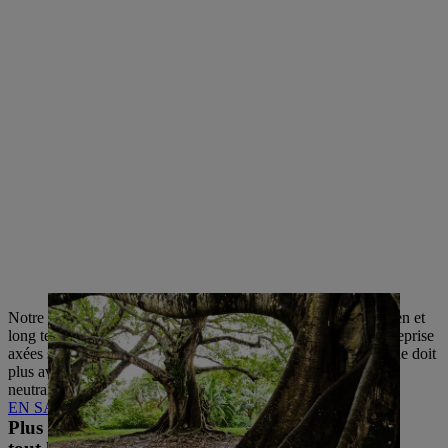
Notre stratégie climatique comporte des mesures à court, moyen et
long terme, qui déterminent les actions de l’ensemble de l’entreprise
axées sur la protection du climat. Objectif : le groupe STIHL ne doit
plus avoir la moindre empreinte carbone, et doit atteindre la
neutralité climatique à l’échelle mondiale.
EN SAVOIR PLUS SUR LA STRATÉGIE CLIMATIQUE
Plus forts ensemble :