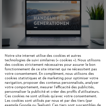
Notre site internet utilise des cookies et autres
technologies de suivi similaires (« cookies »). Nous utilisons
des cookies strictement nécessaires pour assurer le bon
À propos de STIHL
fonctionnement de ce site internet qui ne nécessitent pas
votre consentement. En complément, nous utilisons des
cookies statistiques et de marketing pour optimiser votre
navigation, proposer des contenus personnalisés, analyser
Informations pour les fournisseurs
votre comportement, mesurer l'efficacité des publicités,
Produits
personnaliser la publicité et créer des profils d'utilisateurs.
Contact
Ces cookies ne sont utilisés qu'avec votre consentement.
Carrière
Les cookies sont utilisés par nous et par des tiers (par
Système d'alerte
exemple Google ou Tealium). Ces tiers sont susceptibles de