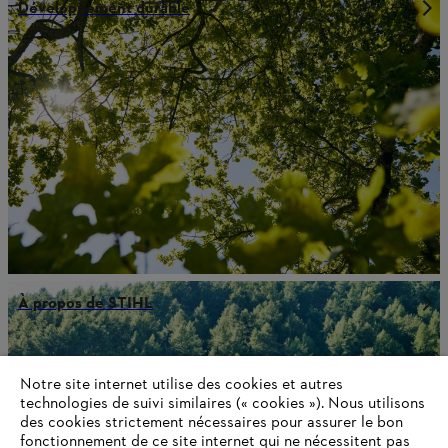
Développement durable
À propos de STIHL
Notre site internet utilise des cookies et autres
Informations pour les fournisseurs
technologies de suivi similaires (« cookies »). Nous utilisons
Produits
des cookies strictement nécessaires pour assurer le bon
Contact
fonctionnement de ce site internet qui ne nécessitent pas
Carrière