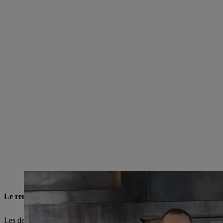
Sont réunis ici pour se réjouir de cette aventure commune (de gauche à droite
Le renforcement du site saxon de Drebach
Les deux dirigeants de Mogatec, Tobias Wetzel et Alexander Gränitz, 