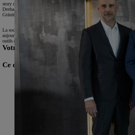
story de Mogatec, commencée il y a plus de 30 ans. Avec une entrepr
Drebach. » L’entreprise familiale STIHL compte préserver l’indépend
Gränitz, continueront à assurer la direction opérationnelle conjointe d
La société Mogatec GmbH, spécialisée dans les techniques modernes de
aujourd’hui environ 430 personnes à Drebach, en Saxe, et fabrique de
outils de jardin électriques et à batterie. En 2021, Mogatec a réalisé u
Votre contact presse
Ce contenu pourrait également vous intére