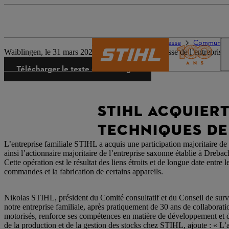
L’univers de STIHL
Presse
Communiqués
Waiblingen, le 31 mars 2023 | Communiqué de presse de l’entreprise
Télécharger le texte et les images
STIHL ACQUIERT
TECHNIQUES DE
L’entreprise familiale STIHL a acquis une participation majoritaire 
ainsi l’actionnaire majoritaire de l’entreprise saxonne établie à Dre
Cette opération est le résultat des liens étroits et de longue date en
commandes et la fabrication de certains appareils.
Nikolas STIHL, président du Comité consultatif et du Conseil de sur
notre entreprise familiale, après pratiquement de 30 ans de collaborat
motorisés, renforce ses compétences en matière de développement et de 
de la production et de la gestion des stocks chez STIHL, ajoute : « L’