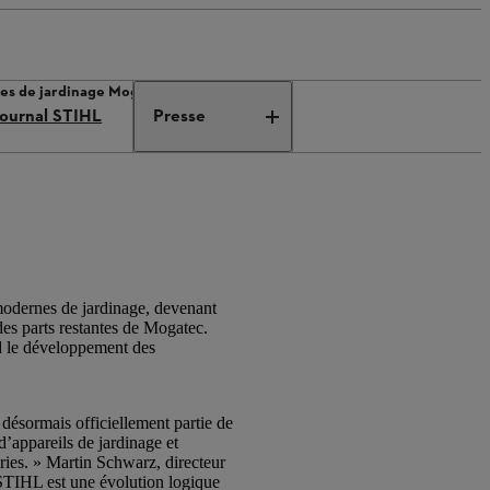
ques de jardinage Mogatec
ournal STIHL
Presse
modernes de jardinage, devenant
es parts restantes de Mogatec.
nd le développement des
ésormais officiellement partie de
d’appareils de jardinage et
ries. » Martin Schwarz, directeur
e STIHL est une évolution logique