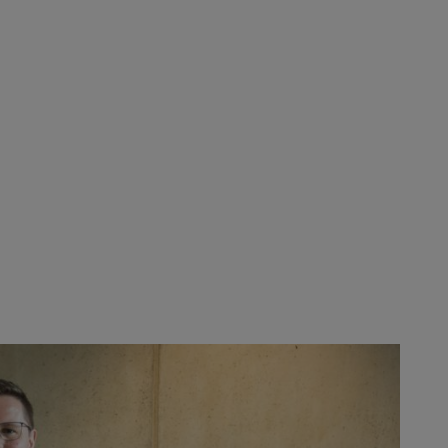
er Gränitz et Tobias Wetzel (dirigeants de Mogatec)
ouveau chapitre dans la success