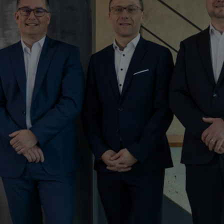
ise mondiale de premier plan comme STIHL à nos côtés, nous renforçon
ance opérationnelle de l’entreprise Mogatec. Les dirigeants de Mogatec
e l’entreprise saxonne.
 jardinage, a été fondée en 1992, et ne comptait alors que 15 collabor
s composants pour la fabrication de systèmes de transmission, d’embray
n chiffre d’affaires d’environ 100 millions d’euros.
sser