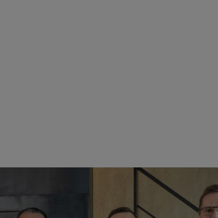
) : Erik Jachmann (associé chez Mogatec), Martin Schwarz (président de STIHL), Alexand
soulignent : « Avec l’entrée dans le groupe STIHL, nous écrivons un n