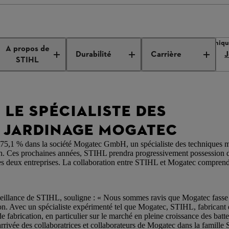
 de presse de l’entreprise
STIHL acquiert le spécialiste des techni
A propos de
Durabilité
Carrière
J
STIHL
 LE SPÉCIALISTE DES
 JARDINAGE MOGATEC
de 75,1 % dans la société Mogatec GmbH, un spécialiste des techniques 
bach. Ces prochaines années, STIHL prendra progressivement possession d
tre les deux entreprises. La collaboration entre STIHL et Mogatec compre
veillance de STIHL, souligne : « Nous sommes ravis que Mogatec fasse d
ion. Avec un spécialiste expérimenté tel que Mogatec, STIHL, fabricant 
fabrication, en particulier sur le marché en pleine croissance des batte
arrivée des collaboratrices et collaborateurs de Mogatec dans la famill