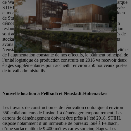
de Waiblingen, sur la Badstraße. Nous y créons l’univers de marque
STIHL avec un musée et une tour de bureaux entièrement rénovée
et modernisée. Ce projet est réalisé par le cabinet BFK Architekten
de Stuttgart. Le bâtiment voisin de l’immeuble sera également
démoli et rénové pour devenir un bâtiment administratif avec un
restaurant d’entreprise. En outre, d’autres mesures de construction
sont actuellement en cours d’étude en vue de créer des capacités de
stockage supplémentaires sur tous les sites de Waiblingen. Nous
avons déjà des projets concrets pour l’usine 2 de Waiblingen-
Neustadt : en raison de la forte croissance actuelle de notre activité et
de l’augmentation constante de nos effectifs, le bâtiment principal de
l’unité logistique de production construite en 2016 va recevoir deux
étages supplémentaires pour accueillir environ 250 nouveaux postes
de travail administratifs.
Nouvelle location à Fellbach et Neustadt-Hohenacker
Les travaux de construction et de rénovation contraignent environ
350 collaborateurs de l’usine 1 à déménager temporairement. Les
cartons de déménagement doivent être prêts à l’été 2018. STIHL
dispose notamment d’un immeuble de bureaux loué à Fellbach,
d’une surface utile de 9 400 mètres carrés sur cinq étages. Les